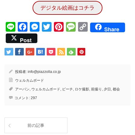
デジタル絵画はコチラ
Line
Facebook
Messenger
Twitter
Pinterest
Message
Copy
Share
Link
Post
投稿者:
info@piazzolla.co.jp
ウェルカムボード
アーバン
,
ウェルカムボード
,
ビーチ
,
ロケ撮影
,
前撮り
,
夕日
,
都会
コメント:
297
前の記事