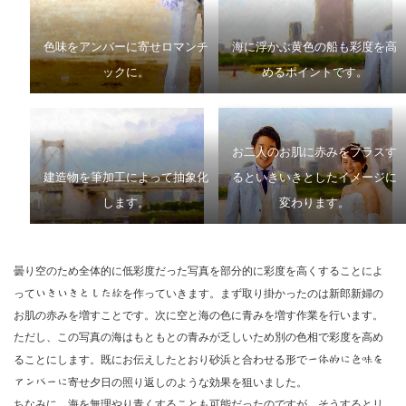
色味をアンバーに寄せロマンチ
海に浮かぶ黄色の船も彩度を高
ックに。
めるポイントです。
お二人のお肌に赤みをプラスす
建造物を筆加工によって抽象化
るといきいきとしたイメージに
します。
変わります。
曇り空のため全体的に低彩度だった写真を部分的に彩度を高くすることによ
って
いきいきとした絵
を作っていきます。まず取り掛かったのは新郎新婦の
お肌の赤みを増すことです。次に空と海の色に青みを増す作業を行います。
ただし、この写真の海はもともとの青みが乏しいため別の色相で彩度を高め
ることにします。既にお伝えしたとおり砂浜と合わせる形で
一体的に色味を
アンバーに
寄せ夕日の照り返しのような効果を狙いました。
ちなみに、海を無理やり青くすることも可能だったのですが、そうするとリ