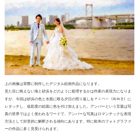
上の画像は実際に制作したデジタル絵画作品になります。
見た目に映えない海と砂浜をどのように処理するかは作家の表現力になりま
すが、今回は砂浜の色と水面に映る夕日の照り返しを
アンバー（琥珀色）
に
レタッチし、低彩度の絵面に色を付け加えました。アンバーという言葉は写
真の世界ではよく使われるワードで、アンバーな写真はロマンチックな表現
方法として好意的に解釈される傾向にあります。特に欧米のフォトグラファ
ーの作品に多く見受けられます。