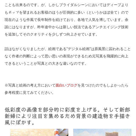
ことも出来るのです。が、しかしブライダルシーンにおいてはディープより
も
ポップ
を望まれるお客様のほうが圧倒的に多い（というかほぼ全て）ので
現在のような作風で長年制作を続けており、各地で人気を博しています。余
談にはなりますが、昨年途中からは新しい技法であるアンチエイジング技術
を追加してそのクオリティを少しずつ向上させています。
話はながくなりましたが、絵画である”デジタル絵画”は原風景に囚われること
なく作者の判断によって思い思いの表現ができるため元写真を飛躍的に向上
できるということが写真との大きな違いなのです。
※写真と絵画の考え方において
面白いブログ
を見つけたのでもしよかったら
参考程度に見てみてください。
低彩度の画像を部分的に彩度を上げる。そして新郎
新婦により注目を集めるため背景の建造物を手描き
風にぼかす。