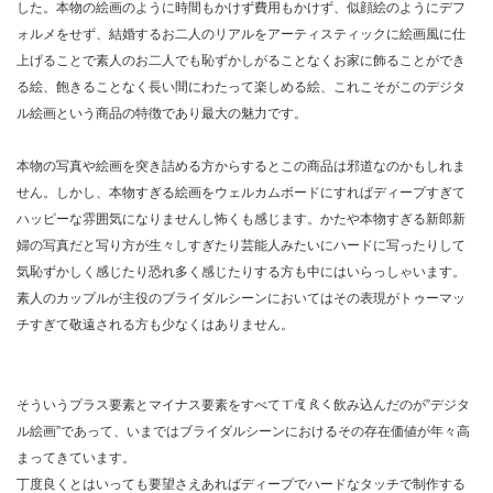
した。本物の絵画のように時間もかけず費用もかけず、似顔絵のようにデフ
ォルメをせず、結婚するお二人のリアルをアーティスティックに絵画風に仕
上げることで素人のお二人でも恥ずかしがることなくお家に飾ることができ
る絵、飽きることなく長い間にわたって楽しめる絵、これこそがこのデジタ
ル絵画という商品の特徴であり最大の魅力です。
本物の写真や絵画を突き詰める方からするとこの商品は邪道なのかもしれま
せん。しかし、本物すぎる絵画をウェルカムボードにすればディープすぎて
ハッピーな雰囲気になりませんし怖くも感じます。かたや本物すぎる新郎新
婦の写真だと写り方が生々しすぎたり芸能人みたいにハードに写ったりして
気恥ずかしく感じたり恐れ多く感じたりする方も中にはいらっしゃいます。
素人のカップルが主役のブライダルシーンにおいてはその表現がトゥーマッ
チすぎて敬遠される方も少なくはありません。
そういうプラス要素とマイナス要素をすべて
丁度良く
飲み込んだのが”デジタ
ル絵画”であって、いまではブライダルシーンにおけるその存在価値が年々高
まってきています。
丁度良くとはいっても要望さえあればディープでハードなタッチで制作する