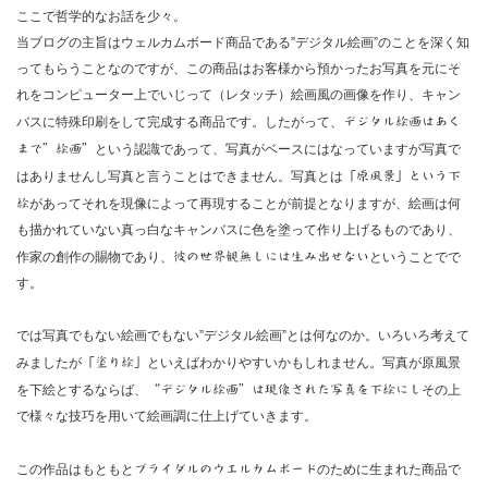
ここで哲学的なお話を少々。
当ブログの主旨はウェルカムボード商品である”デジタル絵画”のことを深く知
ってもらうことなのですが、この商品はお客様から預かったお写真を元にそ
れをコンピューター上でいじって（レタッチ）絵画風の画像を作り、キャン
バスに特殊印刷をして完成する商品です。したがって、
デジタル絵画はあく
まで”絵画”
という認識であって、写真がベースにはなっていますが写真で
はありませんし写真と言うことはできません。写真とは
「原風景」という下
絵
があってそれを現像によって再現することが前提となりますが、絵画は何
も描かれていない真っ白なキャンバスに色を塗って作り上げるものであり、
作家の創作の賜物であり、
彼の世界観無しには生み出せない
ということでで
す。
では写真でもない絵画でもない”デジタル絵画”とは何なのか。いろいろ考えて
みましたが
「塗り絵」
といえばわかりやすいかもしれません。写真が原風景
を下絵とするならば、
“デジタル絵画”は現像された写真を下絵にし
その上
で様々な技巧を用いて絵画調に仕上げていきます。
この作品はもともと
ブライダルのウエルカムボード
のために生まれた商品で