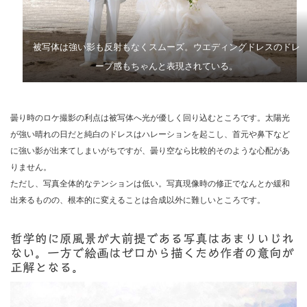
被写体は強い影も反射もなくスムーズ。ウエディングドレスのドレ
ープ感もちゃんと表現されている。
曇り時のロケ撮影の利点は被写体へ光が優しく回り込むところです。太陽光
が強い晴れの日だと純白のドレスはハレーションを起こし、首元や鼻下など
に強い影が出来てしまいがちですが、曇り空なら比較的そのような心配があ
りません。
ただし、写真全体的なテンションは低い。写真現像時の修正でなんとか緩和
出来るものの、根本的に変えることは合成以外に難しいところです。
哲学的に原風景が大前提である写真はあまりいじれ
ない。一方で絵画はゼロから描くため作者の意向が
正解となる。