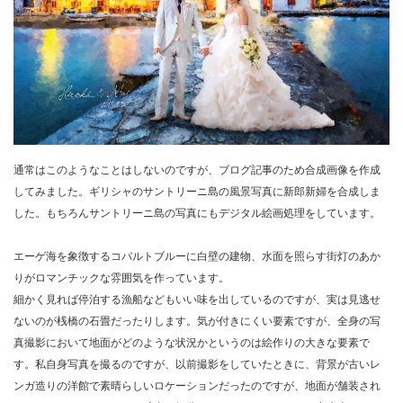
通常はこのようなことはしないのですが、ブログ記事のため合成画像を作成
してみました。ギリシャのサントリーニ島の風景写真に新郎新婦を合成しま
した。もちろんサントリーニ島の写真にもデジタル絵画処理をしています。
エーゲ海を象徴するコバルトブルーに白壁の建物、水面を照らす街灯のあか
りがロマンチックな雰囲気を作っています。
細かく見れば停泊する漁船などもいい味を出しているのですが、実は見逃せ
ないのが桟橋の石畳だったりします。気が付きにくい要素ですが、全身の写
真撮影において地面がどのような状況かというのは絵作りの大きな要素で
す。私自身写真を撮るのですが、以前撮影をしていたときに、背景が古いレ
ンガ造りの洋館で素晴らしいロケーションだったのですが、地面が舗装され